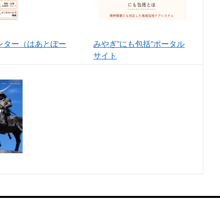
ンター（はあとぽー
みやぎ”にも包括”ポータル
サイト