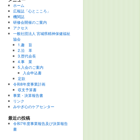
ホーム
広報誌「心とこころ」
機関誌
研修会開催のご案内
アクセス
一般社団法人 宮城県精神保健福祉
協会
1.趣 旨
2.沿 革
3.歴代会長
4.事 業
5.入会のご案内
入会申込書
定款
令和8年度事業計画
収支予算書
事業・決算報告書
リンク
みやぎ心のケアセンター
最近の投稿
令和7年度事業報告及び決算報告
書