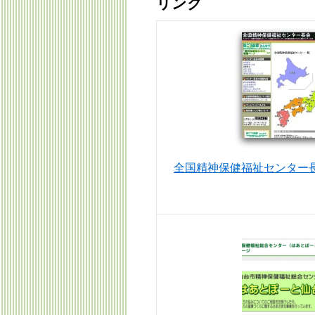
リンク
ン
ツ
へ
ス
キ
ッ
プ
全国精神保健福祉センター