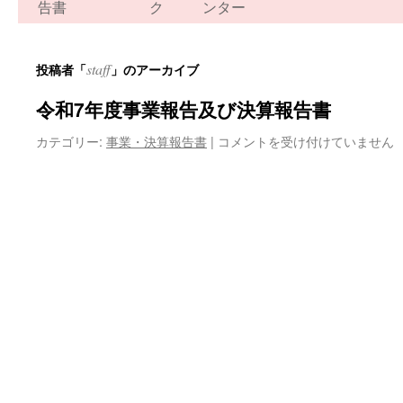
ン
告書
ク
ンター
ツ
staff
投稿者「
」のアーカイブ
へ
令和7年度事業報告及び決算報告書
ス
令
カテゴリー:
事業・決算報告書
|
コメントを受け付けていません
キ
和
ッ
7
年
プ
度
事
業
報
告
及
び
決
算
報
告