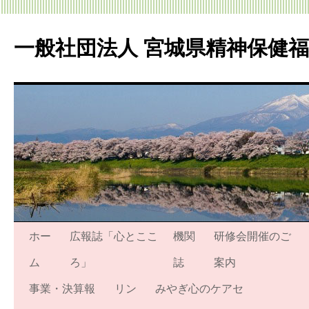
一般社団法人 宮城県精神保健
コ
ホー
広報誌「心とここ
機関
研修会開催のご
ン
ム
ろ」
誌
案内
テ
事業・決算報
リン
みやぎ心のケアセ